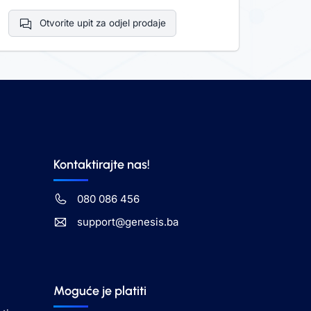
Otvorite upit za odjel prodaje
Kontaktirajte nas!
080 086 456
support@genesis.ba
Moguće je platiti