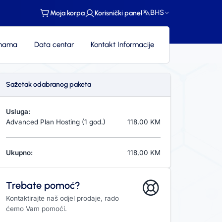
BHS
Moja korpa
Korisnički panel
nama
Data centar
Kontakt Informacije
Sažetak odabranog paketa
Usluga:
Advanced Plan Hosting (1 god.)
118,00 KM
Ukupno:
118,00 KM
Trebate pomoć?
Kontaktirajte naš odjel prodaje, rado
ćemo Vam pomoći.