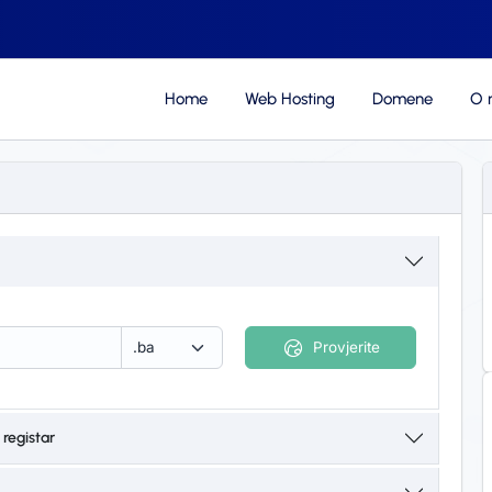
Home
Web Hosting
Domene
O 
Provjerite
 registar