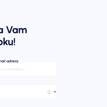
da Vam
oku!
ail adresa