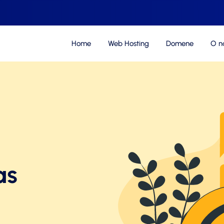
Home
Web Hosting
Domene
O 
as