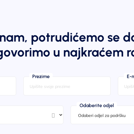
e nam, potrudićemo se 
ovorimo u najkraćem r
Prezime
E-m
Odaberite odjel