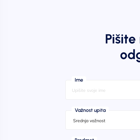
Pišit
odg
Ime
Važnost upita