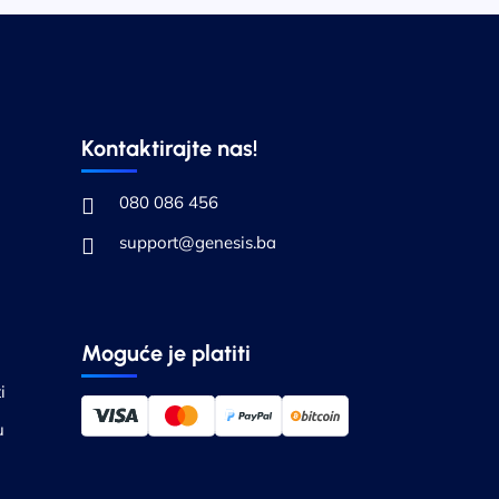
Kontaktirajte nas!
080 086 456
support@genesis.ba
Moguće je platiti
i
u