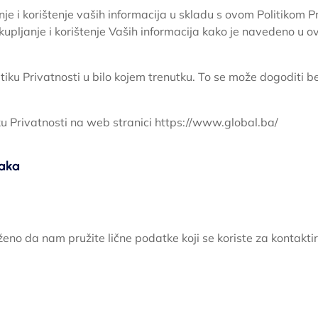
nje i korištenje vaših informacija u skladu s ovom Politikom P
kupljanje i korištenje Vaših informacija kako je navedeno u ovo
itiku Privatnosti u bilo kojem trenutku. To se može dogoditi b
iku Privatnosti na web stranici https://www.global.ba/
taka
no da nam pružite lične podatke koji se koriste za kontaktira