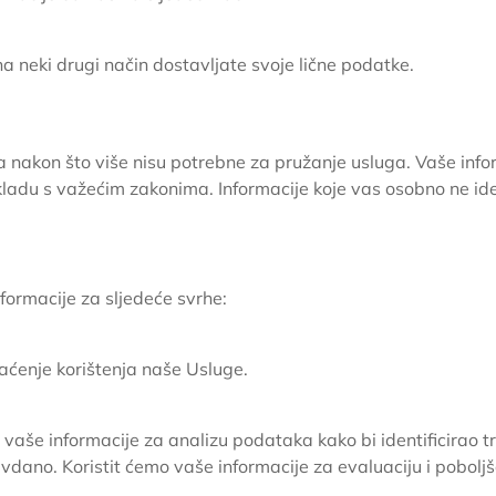
na neki drugi način dostavljate svoje lične podatke.
na nakon što više nisu potrebne za pružanje usluga. Vaše in
 skladu s važećim zakonima. Informacije koje vas osobno ne id
formacije za sljedeće svrhe:
raćenje korištenja naše Usluge.
e vaše informacije za analizu podataka kako bi identificirao t
dano. Koristit ćemo vaše informacije za evaluaciju i poboljš