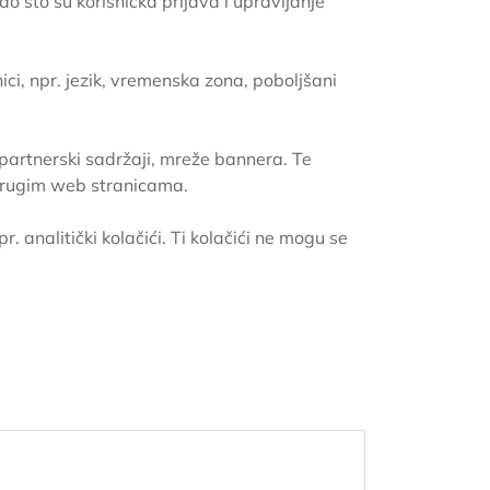
 što su korisnička prijava i upravljanje
ici, npr. jezik, vremenska zona, poboljšani
pr. partnerski sadržaji, mreže bannera. Te
a drugim web stranicama.
r. analitički kolačići. Ti kolačići ne mogu se