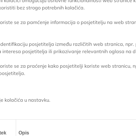
i kolačići omogućuju osnovne funkcionalnosti web stranice kao
ristiti bez strogo potrebnih kolačića.
 koriste se za pamćenje informacija o posjetitelju na web stran
za identifikaciju posjetitelja između različitih web stranica, n
la interesa posjetitelja ili prikazivanje relevantnih oglasa n
riste se za praćenje kako posjetitelji koriste web stranicu, np
osjetitelja.
je kolačića u nastavku.
tek
Opis