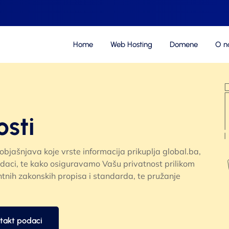
Home
Web Hosting
Domene
O 
osti
 objašnjava koje vrste informacija prikuplja global.ba,
 podaci, te kako osiguravamo Vašu privatnost prilikom
ntnih zakonskih propisa i standarda, te pružanje
takt podaci