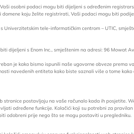
Vaši osobni podaci mogu biti dijeljeni s određenim registra
 domene koju želite registrirati, Vaši podaci mogu biti podije
ni s Univerzitetskim tele-informatičkim centrom – UTIC, smje
 biti dijeljeni s Enom Inc., smještenim na adresi: 96 Mowat
reban je kako bismo ispunili naše ugovorne obveze prema va
nosti navedenih entiteta kako biste saznali više o tome kak
 stranice postavljaju na vaše računalo kada ih posjetite. We
vljati određene funkcije. Kolačići koji su potrebni za pravil
biti odobreni prije nego što se mogu postaviti u pregledniku.