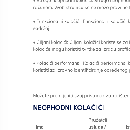
• Strogo neophodni kolačići: Strogo neophodn
računom. Web stranica se ne može pravilno ko
• Funkcionalni kolačići: Funkcionalni kolačići
sadržaj.
• Ciljani kolačići: Ciljani kolačići koriste se 
kolačiće mogu koristiti tvrtke za izradu profi
• Kolačići performansi: Kolačići performansi ko
koristiti za izravno identificiranje određenog p
Možete promijeniti svoj pristanak za korišten
NEOPHODNI KOLAČIĆI
Pružatelj
Ime
usluga /
Is