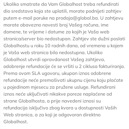
Ukoliko smatrate da Vam Globalhost treba refundirati
dio sredstava koja ste uplatili, morate podnijeti zahtjev
putem e-mail poruke na prodaja@global.ba. U zahtjevu
morate obavezno navesti broj Vašeg računa, ime
domene, te vrijeme i datume za kojih je Vaša web
stranica/server bio nedostupan. Zahtjev ste dužni poslati
Globalhostu u roku 10 radnih dana, od vremena u kojem
je Vaša web stranica bila nedostupna. Ukoliko
Globalhost utvrdi opravdanost Vašeg zahtjeva,
odobrenje refundacije će se vršiti u 2 ciklusa fakturiranja.
Prema ovom SLA ugovoru, ukupan iznos odobrene
refundacije neće premašivati ukupnu cijenu koju plaćate
u pojedinom mjesecu za pružene usluge. Refundirani
iznos neće uključivati nikakve poreze naplaćene od
strane Globalhosta, a prije navedeni iznosi su
refundacija isključivo zbog kvara u dostupnosti Vaših
Web stranica, a za koji je odgovoran direktno
Globalhost.