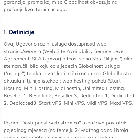
garancije, prema kojim se Globalhost obvezuje na
pružanje kvalitetnih usluga.
1. Definicije
Ovaj Ugovor o razini usluge dostupnosti web
stranica/servera (Web Site Availability Service Level
Agreement, SLA Ugovor) odnosi se na Vas ("klijent") ako
ste naručili bilo koju od sljedećih Globalhost usluga
("usluge") te ako je vaš korisnički račun kod Globalhosta
aktualan (tj. nije istekao): web hosting paketi (Start
Hosting, Mini Hosting, Midi hostin, Unlimited Hosting,
Reseller 1, Reseller 2, Reseller 3, Dedicated 1, Dedicated
2, Dedicated3, Start VPS, Mini VPS, Midi VPS, Maxi VPS.
Pojam "Dostupnost web stranica" označava postotak
pojedinog mjeseca (na temelju 24-satnog dana i broja
dana u predmetnom mjesecu) u kojem je sadržaj