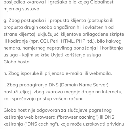
posljedica kvarova ili grešaka bilo kojeg Globalhost
mjernog sustava.
g. Zbog postupaka ili propusta klijenta (postupka ili
propusta drugih osoba angažiranih ili ovlaštenih od
strane klijenta), uključujući klijentove prilagođene skripte
ili kodiranje (npr. CGI, Perl, HTML, PHP itd.), bilo kakvog
nemara, namjernog nepravilnog ponašanja ili korištenja
usluga - kojim se krše Uvjeti korištenja usluga
Globalhosta.
h. Zbog isporuke ili prijenosa e-maila, ili webmaila.
i. Zbog propagiranja DNS (Domain Name Server)
poslužitelja; j. zbog kvarova megdje drugo na Internetu,
koji sprečavaju pristup vašem računu.
Globalhost nije odgovoran za slučajeve pogrešnog
keširanja web browsera ("browser caching") ili DNS
keširanja ("DNS caching"), koje može uzrokovati prividnu